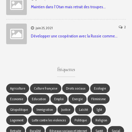
Maintien dans l’Otan mais retrait des troupes…
2
juin 25, 2021
Développer une coopération avec la Russie comme…
Étiquettes
Agriculture
Culture française
Droits sociaux
Ecologie
Economie
Education
Emploi
Energie
Féminisme
Géopolitique
Immigration
Justice
Laïcité
lgbt
Logement
Lutte contre les violences
Politique
Religion
Retraite
Ruralité
Réseaux sociaux et internet
Santé
Social