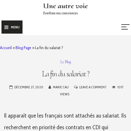
Skip
Une autre voie
to
Éveillons nos consciences
content
MENU
Accueil
»
Blog Page
»
La fin du salariat ?
Le Blog
La fin du salariat ?
ON
DÉCEMBRE 27, 2020
MARIE CAU
LEAVE A COMMENT
1017
LA
VIEWS
FIN
DU
Il apparaît que les français sont attachés au salariat. Ils
SALARIAT
?
recherchent en priorité des contrats en CDI qui