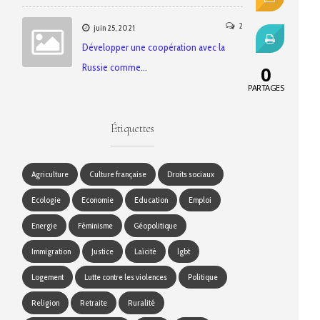
2
juin 25, 2021
Développer une coopération avec la
Russie comme…
0
PARTAGES
Étiquettes
Agriculture
Culture française
Droits sociaux
Ecologie
Economie
Education
Emploi
Energie
Féminisme
Géopolitique
Immigration
Justice
Laïcité
lgbt
Logement
Lutte contre les violences
Politique
Religion
Retraite
Ruralité