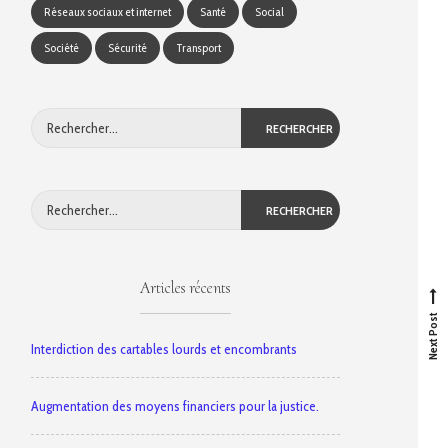
Réseaux sociaux et internet
Santé
Social
Société
Sécurité
Transport
Rechercher :
Rechercher :
N
e
x
t
p
o
s
t
Articles récents
Next Post
Interdiction des cartables lourds et encombrants
Augmentation des moyens financiers pour la justice.