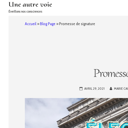
Une autre voie
Éveillons nos consciences
Skip
Accueil
»
Blog Page
»
Promesse de signature
to
content
Promesse
AVRIL 29, 2021
MARIE CA