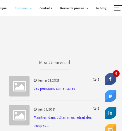
ligne
Soutiens
Contacts
Revue de presse
Le Blog
Most Commented
0
3
février 21, 2021
Les pensions alimentaires
3
juin 25, 2021
Maintien dans l’Otan mais retrait des
troupes…