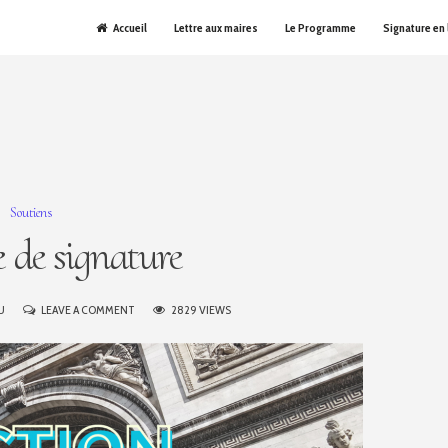
Accueil
Lettre aux maires
Le Programme
Signature en 
Soutiens
 de signature
ON
U
LEAVE A COMMENT
2829 VIEWS
PROMESSE
DE
SIGNATURE