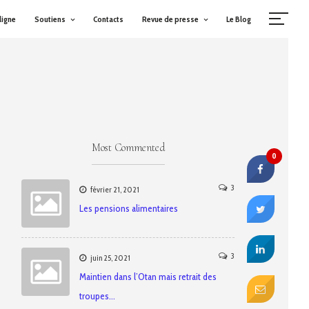
ligne
Soutiens
Contacts
Revue de presse
Le Blog
Most Commented
0
3
février 21, 2021
Les pensions alimentaires
3
juin 25, 2021
Maintien dans l’Otan mais retrait des
troupes…