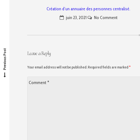
Création d’un annuaire des personnes centralisé.
juin 23, 2021
No Comment
P
r
e
v
o
u
s
p
o
s
t
i
:
Previous Post
Leave a Reply
Your email address will not be published. Required fields are marked
*
Comment
*