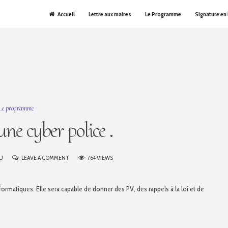
Accueil
Lettre aux maires
Le Programme
Signature en 
Le programme
ne cyber police .
ON
AU
LEAVE A COMMENT
764 VIEWS
CRÉATION
D’UNE
formatiques. Elle sera capable de donner des PV, des rappels à la loi et de
CYBER
POLICE
.