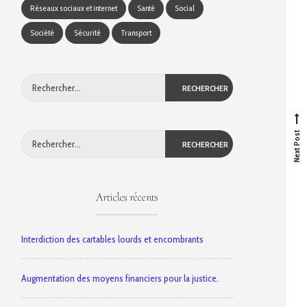
Réseaux sociaux et internet
Santé
Social
Création d’un réseau internet public protégé.
Société
Sécurité
Transport
juin 23, 2021
No Comment
Rechercher :
N
e
x
t
p
o
s
t
Next Post
Rechercher :
Articles récents
Interdiction des cartables lourds et encombrants
Augmentation des moyens financiers pour la justice.