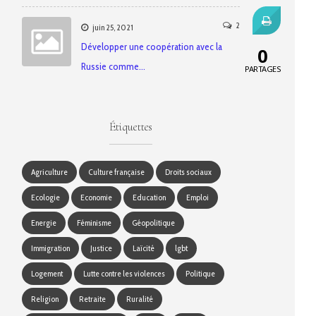
2
juin 25, 2021
Développer une coopération avec la
0
Russie comme…
PARTAGES
Étiquettes
Agriculture
Culture française
Droits sociaux
Ecologie
Economie
Education
Emploi
Energie
Féminisme
Géopolitique
Immigration
Justice
Laïcité
lgbt
Logement
Lutte contre les violences
Politique
Religion
Retraite
Ruralité