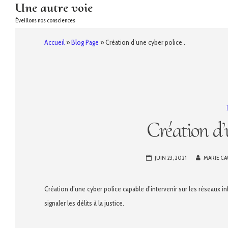
Une autre voie
Éveillons nos consciences
Skip
Accueil
»
Blog Page
»
Création d’une cyber police .
to
content
Création d’u
JUIN 23, 2021
MARIE C
Création d’une cyber police capable d’intervenir sur les réseaux in
signaler les délits à la justice.