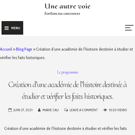
Skip
Une autre voie
to
Éveillons nos consciences
content
MENU
Accueil
»
Blog Page
»
Création d’une académie de l’histoire destinée à étudier et
vérifier les faits historiques.
Le programme
Création d’une académie de l’histoire destinée à
étudier et vérifier les faits historiques.
ON
JUIN 27, 2021
MARIE CAU
LEAVE A COMMENT
1020 VIEWS
CRÉATION
D’UNE
Création d’une académie de l’histoire destinée à étudier et vérifier les faits
ACADÉMIE