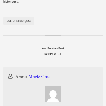
historiques.
DE
L’HISTOIRE
DESTINÉE
À
CULTURE FRANÇAISE
ÉTUDIER
ET
VÉRIFIER
LES
Previous
Previous Post
FAITS
Navigation
Next
post:
Next Post
HISTORIQUES.
de
post:
l’article
About
Marie Cau