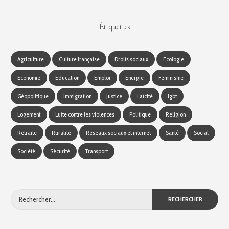
Étiquettes
Agriculture
Culture française
Droits sociaux
Ecologie
Economie
Education
Emploi
Energie
Féminisme
Géopolitique
Immigration
Justice
Laïcité
lgbt
Logement
Lutte contre les violences
Politique
Religion
Retraite
Ruralité
Réseaux sociaux et internet
Santé
Social
Société
Sécurité
Transport
Rechercher :