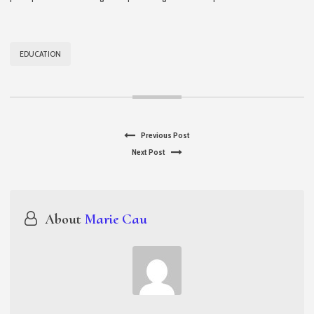
EDUCATION
Previous
Previous Post
Navigation
Next
post:
Next Post
de
post:
l’article
About
Marie Cau