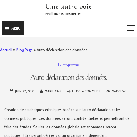
Skip
Une autre voie
to
Éveillons nos consciences
content
MENU
Accueil
»
Blog Page
»
Auto déclaration des données.
Le programme
Auto déclaration des données.
ON
JUIN 22, 2021
MARIE CAU
LEAVE A COMMENT
941 VIEWS
AUTO
DÉCLARATION
Création de statistiques ethniques basées sur l’auto déclaration et les
DES
données publiques. Ces données seront confidentielles et permettront de
DONNÉES.
faire des études. Seules les données globale set anonymes seront
publiques. Elles seront gérées par un organisme indépendant.