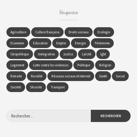
Étiquettes
Agriculture
Culture française
Droits sociaux
Ecologie
Economie
Education
Emploi
Energie
Féminisme
Géopolitique
Immigration
Justice
Laïcité
lgbt
Logement
Lutte contre les violences
Politique
Religion
Retraite
Ruralité
Réseaux sociaux et internet
Santé
Social
Société
Sécurité
Transport
Rechercher :