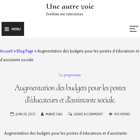
Skip
Une autre voie
to
Éveillons nos consciences
content
MENU
Accueil
»
Blog Page
»
Augmentation des budgets pour les postes d’éducateurs et
d’assistante sociale.
Le programme
Augmentation des budgets pour les postes
d’éducateurs et d’assistante sociale.
ON
JUIN 25, 2021
MARIE CAU
LEAVE A COMMENT
813 VIEWS
AUGMENTATION
DES
Augmentation des budgets pour les postes d’éducateurs et d’assistante
BUDGETS