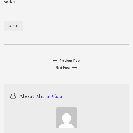
sociale.
POUR
LES
POSTES
D’ÉDUCATEURS
SOCIAL
ET
D’ASSISTANTE
SOCIALE.
Previous
Previous Post
Navigation
Next
post:
Next Post
de
post:
l’article
About
Marie Cau