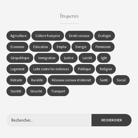
Étiquettes
Agriculture
Culture française
Droits sociaux
Ecologie
Economie
Education
Emploi
Energie
Féminisme
Géopolitique
Immigration
Justice
Laïcité
lgbt
Logement
Lutte contre les violences
Politique
Religion
Retraite
Ruralité
Réseaux sociaux et internet
Santé
Social
Société
Sécurité
Transport
Rechercher :