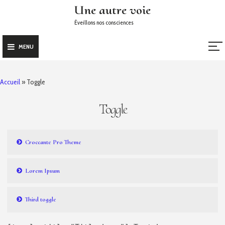
Skip
Une autre voie
to
Éveillons nos consciences
content
MENU
Accueil
»
Toggle
Toggle
Croccante Pro Theme
Lorem Ipsum
Third toggle