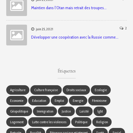
Maintien dans l’Otan mais retrait des troupes…
2
juin 25, 2021
Développer une coopération avec la Russie comme…
Étiquettes
Agriculture
Culture française
Droits sociaux
Ecologie
Economie
Education
Emploi
Energie
Féminisme
Géopolitique
Immigration
Justice
Laïcité
lgbt
Logement
Lutte contre les violences
Politique
Religion
Retraite
Ruralité
Réseaux sociaux et internet
Santé
Social