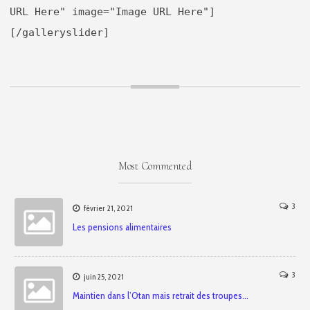
URL Here" image="Image URL Here"]
[/galleryslider]
Most Commented
3
février 21, 2021
Les pensions alimentaires
3
juin 25, 2021
Maintien dans l’Otan mais retrait des troupes…