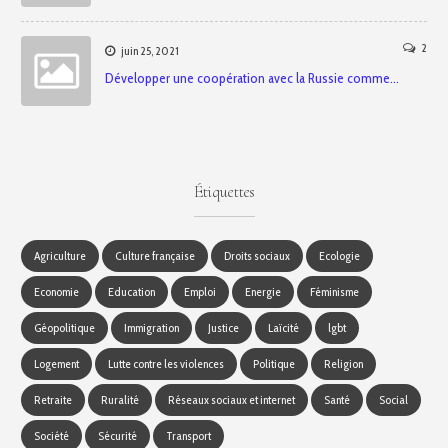
2
juin 25, 2021
Développer une coopération avec la Russie comme…
Étiquettes
Agriculture
Culture française
Droits sociaux
Ecologie
Economie
Education
Emploi
Energie
Féminisme
Géopolitique
Immigration
Justice
Laïcité
lgbt
Logement
Lutte contre les violences
Politique
Religion
Retraite
Ruralité
Réseaux sociaux et internet
Santé
Social
Société
Sécurité
Transport