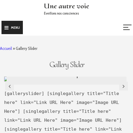
Skip
Une autre voie
to
Éveillons nos consciences
content
MENU
Accueil
»
Gallery Slider
Gallery Slider
First Example
[galleryslider] [singlegallery title="Title
here" link="Link URL Here" image="Image URL
Here"] [singlegallery title="Title here"
link="Link URL Here" image="Image URL Here"]
[singlegallery title="Title here" link="Link